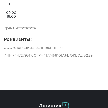
ВС
09:00
16:00
Время московское
Реквизиты:
ООО «ЛогистБизнесИнтернешнл»
ИНН 7447279517, ОГРН 1177456101734, ОКВЭД 52.29