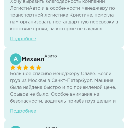
Хочу выразить благодарность компании
ЛогистиАвто и в особенности менеджеру по
транспортной логистике Кристине. помогла
нам организовать нестандартную перевозку в
короткие сроки, за которые не взялись
многие другие транспортные компании.
Подробнее
Грамотно разъясняла все нюансы,
оперативно отвечала, была всегда на связи. И
самое главное, вникла в наши проблемы и
Авито
Михаил
была готова помочь. Это отзывчивость
дорогого стоит!Перевозка прошла идеально!
Большое спасибо менеджеру Славе. Везли
груз из Москвы в Санкт-Петербург. Машина
была найдена быстро и по приемлемой цене.
Срывов не было. Особое внимание на
безопасности, водитель привёз груз целым и
с пломбой. Всегда был на связи.
Подробнее
Предоставление грузчиков на высоком
уровне с обратной связью. Спасибо