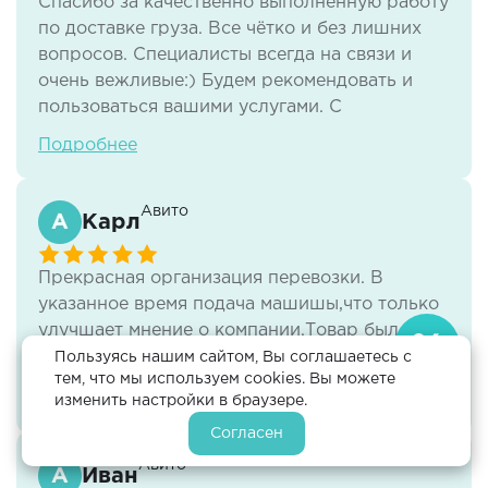
Спасибо за качественно выполненную работу
по доставке груза. Все чётко и без лишних
вопросов. Специалисты всегда на связи и
очень вежливые:) Будем рекомендовать и
пользоваться вашими услугами. С
Уважением, ООО "Вектор чистоты".
Подробнее
Авито
Карл
Прекрасная организация перевозки. В
указанное время подача машишы,что только
улучшает мнение о компании.Товар был
загружен и разгружен ,Всё прекрасно.
Пользуясь нашим сайтом, Вы соглашаетесь с
тем, что мы используем cookies. Вы можете
изменить настройки в браузере.
Согласен
Авито
Иван