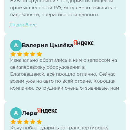
В2В на крупнейшие предприятия пищевой
промышленности РФ, могу смело заявлять о
надёжности, оперативности данного
перевозчика.
Подробнее
С данной компанией осуществляем
грузоперевозки уже более 7 лет по всем
Валерия Цылёва
направлениям из Москвы в другие регионы,
разным тоннажем, начиная от 100кг и
Изначально обратились к ним с запросом на
заканчивая 20ти тонными фурами, а также
авиаперевозку оборудования в
различным видом продукции ( в основном
Благовещенск, всё прошло отлично. Сейчас
жидкость). Учитывая особенность нашей
возим уже на авто по всей стране. Хорошая
продукции все сроки поставки соблюдаются
компания, сотрудники очень отзывчивые, нам
на 100%, и ни разу не было каких либо
всё нравится.
"неприятностей".
Отдельная благодарность с самого начала
Лера
сотрудничества, Кириллу Короткову.
Хочу поблагодарить за транспортировку