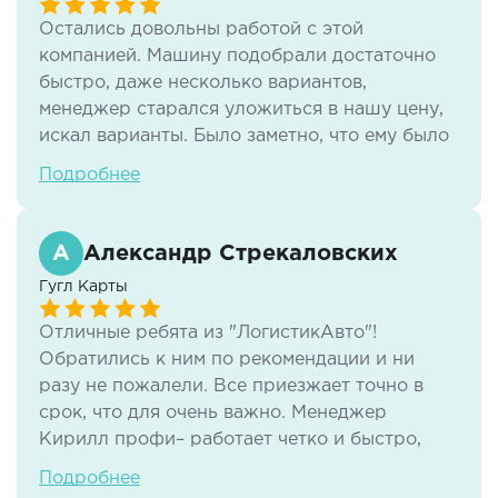
приемлемо!!! Работают круглосуточно!
Остались довольны работой с этой
компанией. Машину подобрали достаточно
быстро, даже несколько вариантов,
менеджер старался уложиться в нашу цену,
искал варианты. Было заметно, что ему было
важно, чтобы всё прошло отлично, чтобы
Подробнее
успеть в срок, чтобы цена нас устроила -
такая клиентоориентированность очень
порадовала. Однозначно обратимся еще раз
Александр Стрекаловских
при необходимости и будем рекомендовать
Гугл Карты
другим!
Отличные ребята из "ЛогистикАвто"!
Обратились к ним по рекомендации и ни
разу не пожалели. Все приезжает точно в
срок, что для очень важно. Менеджер
Кирилл профи– работает четко и быстро,
несколько раз выручал нас со срочной
Подробнее
доставкой. Рекомендуем ЛогистикАвто всем,