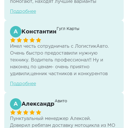
помогают, находят лучшие варианты
перевозок, идут на встречу , по документации
Подробнее
всегда все четко и быстро. И отдельная
благодарность нашему менеджеру Макеенок
Виктории - человек, с которым просто
Гугл Карты
Константин
приятно работать!
Имел честь сотрудничать с ЛогистикАвто.
Очень быстро предоставили нужную
технику. Водитель профессионал!! Ну и
наконец по ценам- очень приятно
удивили,ценник частников и конкурентов
был выше в среднем на 12-15%.
Подробнее
Сопроводительные документы были
подготовлены быстро,без волокиты. Буду ли
я в дальнейшем сотрудничать - да!
Авито
Александр
Буду ли я данную компанию рекомендовать -
обязательно. С логистикой а знаком очень
Пунктуальный менеджер Алексей.
давно и ЛогистикАвто,могу сказать с учётом
Доверил ребятам доставку мотоцикла из МО