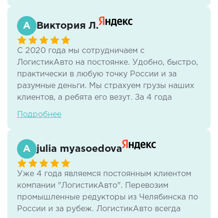
кому нужны надежные перевозки!
Виктория Л.
С 2020 года мы сотрудничаем с
ЛогистикАвто на постоянке. Удобно, быстро,
практически в любую точку России и за
разумные деньги. Мы страхуем грузы наших
клиентов, а ребята его везут. За 4 года
работы мы отлично взаимодействуем,
Подробнее
никаких проблем не возникает. Учитываются
любые пожелания, и даже если что-то идет
не так, менеджер всегда на связи, чтобы все
julia myasoedova
разрулить. Продолжаем работать, спасибо!
Уже 4 года являемся постоянным клиентом
компании "ЛогистикАвто". Перевозим
промышленные редукторы из Челябинска по
России и за рубеж. ЛогистикАвто всегда