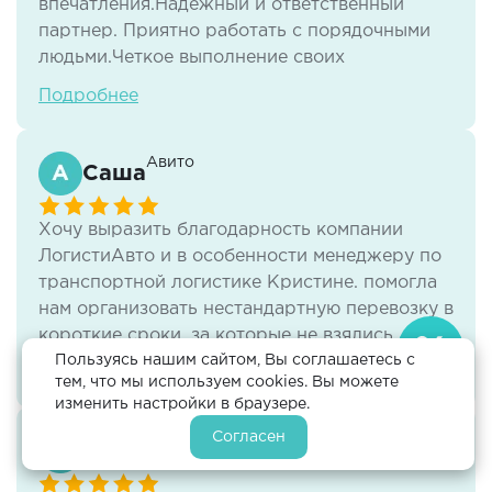
впечатления.Надежный и ответственный
партнер. Приятно работать с порядочными
людьми.Четкое выполнение своих
обязательств.Удачи Вам и процветания
Подробнее
Авито
Саша
Хочу выразить благодарность компании
ЛогистиАвто и в особенности менеджеру по
транспортной логистике Кристине. помогла
нам организовать нестандартную перевозку в
короткие сроки, за которые не взялись
Пользуясь нашим сайтом, Вы соглашаетесь с
многие другие транспортные компании.
Подробнее
тем, что мы используем cookies. Вы можете
Грамотно разъясняла все нюансы,
изменить настройки в браузере.
оперативно отвечала, была всегда на связи. И
Согласен
самое главное, вникла в наши проблемы и
Авито
Михаил
была готова помочь. Это отзывчивость