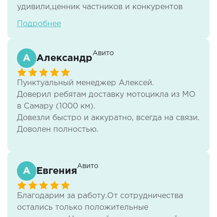
удивили,ценник частников и конкурентов
был выше в среднем на 12-15%.
Подробнее
Сопроводительные документы были
подготовлены быстро,без волокиты. Буду ли
я в дальнейшем сотрудничать - да!
Авито
Александр
Буду ли я данную компанию рекомендовать -
обязательно. С логистикой а знаком очень
Пунктуальный менеджер Алексей.
давно и ЛогистикАвто,могу сказать с учётом
Доверил ребятам доставку мотоцикла из МО
опыта, профессионалы своего дела!!
в Самару (1000 км).
Довезли быстро и аккуратно, всегда на связи.
Доволен полностью.
Цены адекватные!
Авито
Евгения
Благодарим за работу.От сотрудничества
остались только положительные