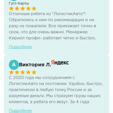
Гугл Карты
другим!
Отличные ребята из "ЛогистикАвто"!
Обратились к ним по рекомендации и ни
разу не пожалели. Все приезжает точно в
срок, что для очень важно. Менеджер
Кирилл профи– работает четко и быстро,
несколько раз выручал нас со срочной
Подробнее
доставкой. Рекомендуем ЛогистикАвто всем,
кому нужны надежные перевозки!
Виктория Л.
С 2020 года мы сотрудничаем с
ЛогистикАвто на постоянке. Удобно, быстро,
практически в любую точку России и за
разумные деньги. Мы страхуем грузы наших
клиентов, а ребята его везут. За 4 года
работы мы отлично взаимодействуем,
Подробнее