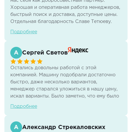
нас себя как добросовестный партнёр.
Хорошая и оперативная работа менеджеров,
быстрый поиск и доставка, доступные цены.
Отдельная благодарность Славе Тетюеву.
Всегда на связи,доставка грузов всегда четко
Подробнее
и в срок, информирование на каждом этапе.
С компанией работаем плотно, смело
рекомендуем. Возим товары с Казани, всегда
Сергей Светов
очень быстро и по цене очень даже
приемлемо!!! Работают круглосуточно!
Остались довольны работой с этой
компанией. Машину подобрали достаточно
быстро, даже несколько вариантов,
менеджер старался уложиться в нашу цену,
искал варианты. Было заметно, что ему было
важно, чтобы всё прошло отлично, чтобы
Подробнее
успеть в срок, чтобы цена нас устроила -
такая клиентоориентированность очень
порадовала. Однозначно обратимся еще раз
Александр Стрекаловских
при необходимости и будем рекомендовать