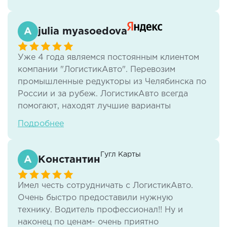
никаких проблем не возникает. Учитываются
любые пожелания, и даже если что-то идет
не так, менеджер всегда на связи, чтобы все
julia myasoedova
разрулить. Продолжаем работать, спасибо!
Уже 4 года являемся постоянным клиентом
компании "ЛогистикАвто". Перевозим
промышленные редукторы из Челябинска по
России и за рубеж. ЛогистикАвто всегда
помогают, находят лучшие варианты
перевозок, идут на встречу , по документации
Подробнее
всегда все четко и быстро. И отдельная
благодарность нашему менеджеру Макеенок
Виктории - человек, с которым просто
Гугл Карты
Константин
приятно работать!
Имел честь сотрудничать с ЛогистикАвто.
Очень быстро предоставили нужную
технику. Водитель профессионал!! Ну и
наконец по ценам- очень приятно