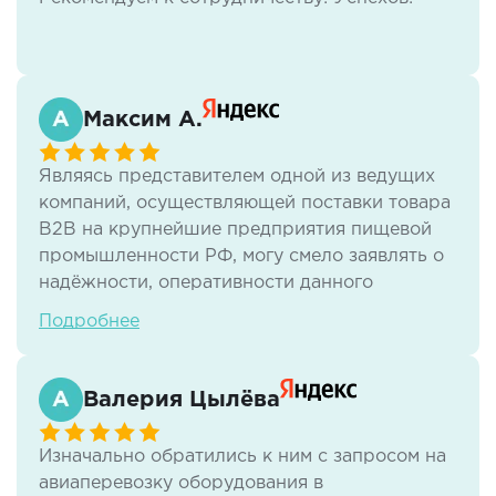
Ярославль
12 000 руб.
20 000 руб.
30
Максим А.
Являясь представителем одной из ведущих
компаний, осуществляющей поставки товара
В2В на крупнейшие предприятия пищевой
промышленности РФ, могу смело заявлять о
надёжности, оперативности данного
перевозчика.
Подробнее
С данной компанией осуществляем
грузоперевозки уже более 7 лет по всем
Валерия Цылёва
направлениям из Москвы в другие регионы,
разным тоннажем, начиная от 100кг и
Изначально обратились к ним с запросом на
заканчивая 20ти тонными фурами, а также
авиаперевозку оборудования в
различным видом продукции ( в основном