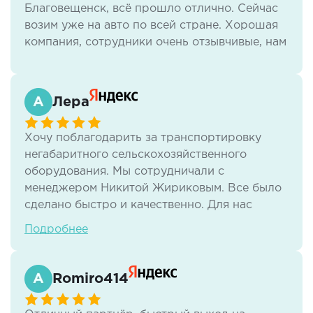
Благовещенск, всё прошло отлично. Сейчас
жидкость). Учитывая особенность нашей
возим уже на авто по всей стране. Хорошая
продукции все сроки поставки соблюдаются
компания, сотрудники очень отзывчивые, нам
на 100%, и ни разу не было каких либо
всё нравится.
"неприятностей".
Отдельная благодарность с самого начала
Лера
сотрудничества, Кириллу Короткову.
Хочу поблагодарить за транспортировку
Всем рекомендуем!!!
негабаритного сельскохозяйственного
оборудования. Мы сотрудничали с
менеджером Никитой Жириковым. Все было
сделано быстро и качественно. Для нас
важным преимуществом стало наличие
Подробнее
работы с НДС.
Romiro414