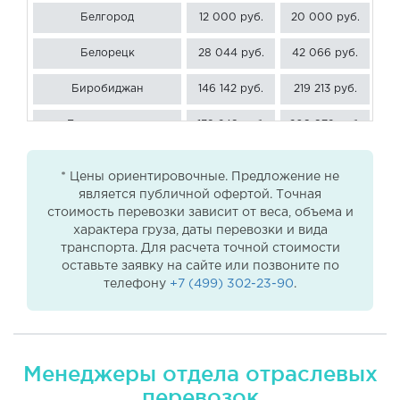
Белгород
12 000 руб.
20 000 руб.
30
Белорецк
28 044 руб.
42 066 руб.
56
Биробиджан
146 142 руб.
219 213 руб.
29
Благовещенск
139 248 руб.
208 872 руб.
27
Борисоглебск
12 000 руб.
20 000 руб.
30
* Цены ориентировочные. Предложение не
является публичной офертой. Точная
Братск
86 508 руб.
129 762 руб.
17
стоимость перевозки зависит от веса, объема и
характера груза, даты перевозки и вида
Брянск
12 000 руб.
20 000 руб.
30
транспорта. Для расчета точной стоимости
оставьте заявку на сайте или позвоните по
Великий Новгород
12 000 руб.
20 000 руб.
30
телефону
+7 (499) 302-23-90
.
Владивосток
163 062 руб.
244 593 руб.
32
Владимир
12 000 руб.
20 000 руб.
30
Менеджеры отдела отраслевых
Волгоград
17 478 руб.
26 217 руб.
34
перевозок