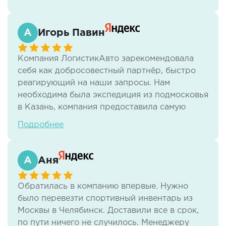
данными специалистами.
Игорь Павин
Компания ЛогистикАвто зарекомендовала
себя как добросовестный партнёр, быстро
реагирующий на наши запросы. Нам
необходима была экспедиция из подмосковья
в Казань, компания предоставила самую
хорошую цену, и большую
Подробнее
договороспособность к согласованию
документов на груз. Хорошая и оперативная
работа, наша компания довольна
Аня
предоставленными услугами ООО
ЛогистикАвто.
Обратилась в компанию впервые. Нужно
было перевезти спортивный инвентарь из
Москвы в Челябинск. Доставили все в срок,
по пути ничего не случилось. Менеджеру