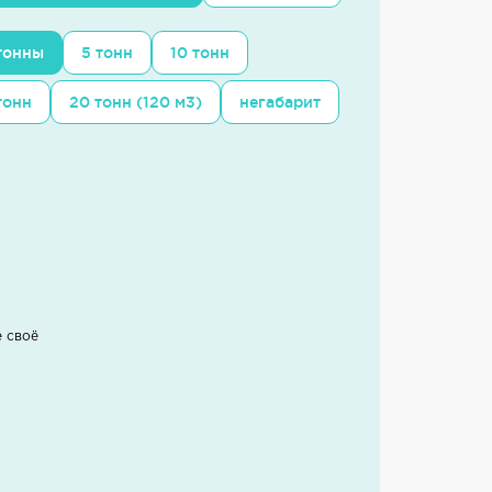
 тонны
5 тонн
10 тонн
тонн
20 тонн (120 м3)
негабарит
е своё