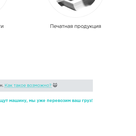
ти
Печатная продукция
н.
Как такое возможно?
🙀
щут машину, мы уже перевозим ваш груз!