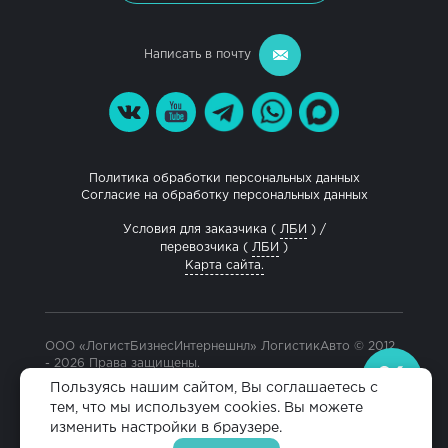
Написать в почту
Политика обработки персональных данных
Согласие на обработку персональных данных
Условия для заказчика (
ЛБИ
) /
перевозчика (
ЛБИ
)
Карта сайта.
ООО «ЛогистБизнесИнтернешнл» ЛогистикАвто © 2012
- 2026 Права защищены.
Разработка и продвижение сайта
Пользуясь нашим сайтом, Вы соглашаетесь с
тем, что мы используем cookies. Вы можете
изменить настройки в браузере.