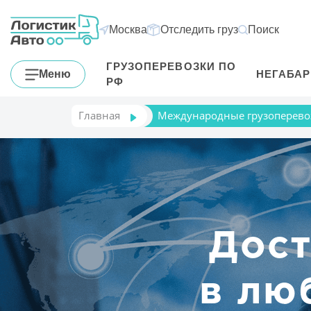
Москва
Отследить груз
Поиск
ГРУЗОПЕРЕВОЗКИ ПО
Меню
НЕГАБА
РФ
Главная
Международные грузоперево
Дост
в лю