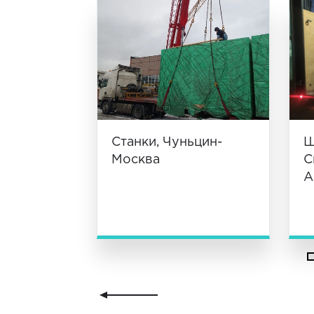
Станки, Чуньцин-
Ш
Москва
С
А