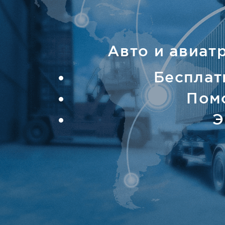
Авто и авиат
Бесплат
Пом
Э