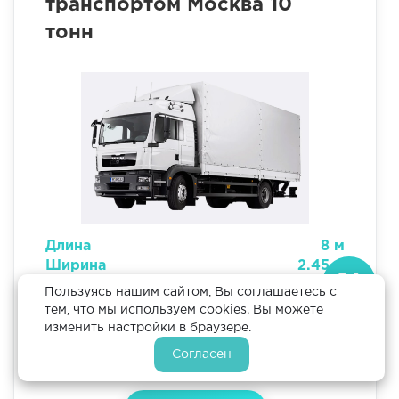
транспортом Москва 10
тонн
Длина
8 м
Ширина
2.45 м
Высота
2.75 м
Пользуясь нашим сайтом, Вы соглашаетесь с
Скидка
3
Объем
54 м
тем, что мы используем cookies. Вы можете
10%
Грузоподъемность
10 тонн
изменить настройки в браузере.
Цена
120397.2 р
Если
Согласен
оформить
заявку
через