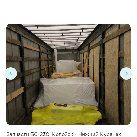
Запчасти БС-230, Копейск - Нижний Куранах
З