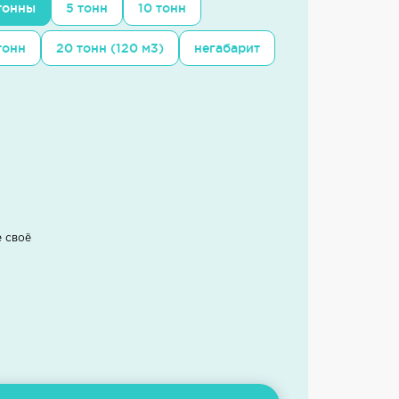
 тонны
5 тонн
10 тонн
тонн
20 тонн (120 м3)
негабарит
е своё