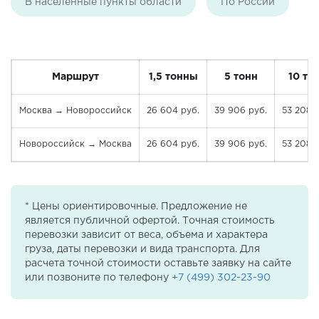
В населенные пункты области
По России
Маршрут
1,5 тонны
5 тонн
10 то
Москва → Новороссийск
26 604 руб.
39 906 руб.
53 208 
Новороссийск → Москва
26 604 руб.
39 906 руб.
53 208 
* Цены ориентировочные. Предложение не
является публичной офертой. Точная стоимость
перевозки зависит от веса, объема и характера
груза, даты перевозки и вида транспорта. Для
расчета точной стоимости оставьте заявку на сайте
или позвоните по телефону
+7 (499) 302-23-90