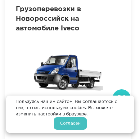
Грузоперевозки в
Новороссийск на
автомобиле Iveco
Пользуясь нашим сайтом, Вы соглашаетесь с
Длина
3 м
тем, что мы используем cookies. Вы можете
Ширина
2 м
изменить настройки в браузере.
Высота
1.87 м
Грузоподъемность
1,5 тонны
Согласен
Цена
43680 р