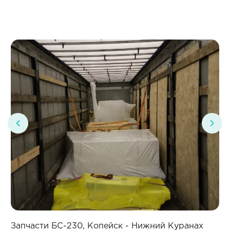
Запчасти БС-230, Копейск - Нижний Куранах
З