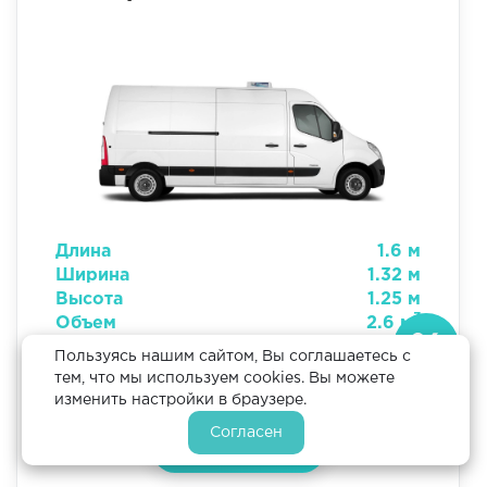
Длина
1.6 м
Ширина
1.32 м
Высота
1.25 м
Скидка
3
Объем
2.6 м
10%
Грузоподъемность
0,6 тонн
Пользуясь нашим сайтом, Вы соглашаетесь с
Цена
102600 р
Если оформить
тем, что мы используем cookies. Вы можете
заявку через наш
изменить настройки в браузере.
сайт
Согласен
ЗАКАЗАТЬ
Оформить
заявку