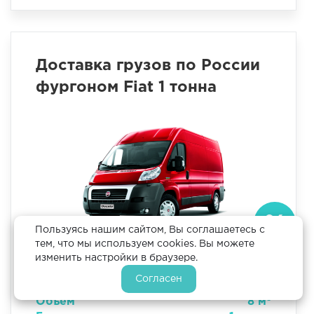
Доставка грузов по России
фургоном Fiat 1 тонна
Пользуясь нашим сайтом, Вы соглашаетесь с
тем, что мы используем cookies. Вы можете
Длина
2.6 м
изменить настройки в браузере.
Ширина
1.8 м
Согласен
Высота
1.6 м
3
Объем
8 м