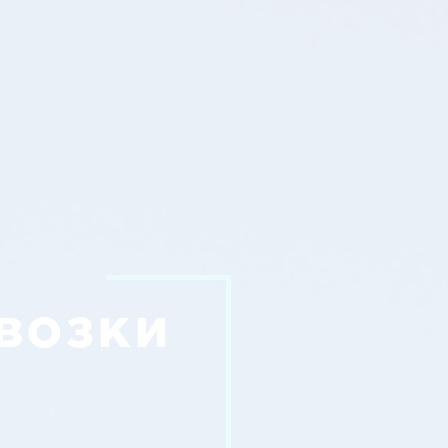
возки