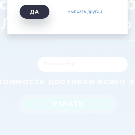
орисоглебск 
ДА
Выбрать другой
ЛогистикАвто
тоимость доставки всего з
УЗНАТЬ