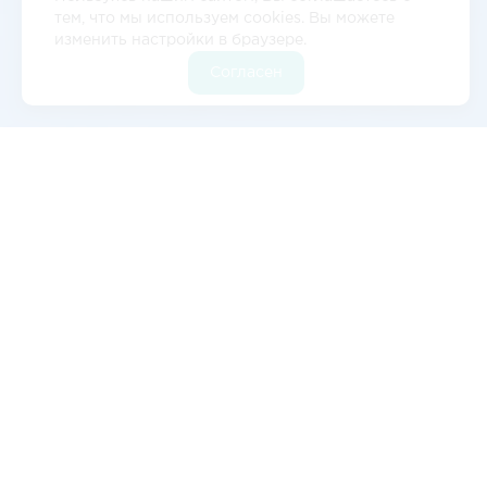
тем, что мы используем cookies. Вы можете
изменить настройки в браузере.
Согласен
Отзывы
5
2 отзывов
Валерия Цылёва
Изначально обратились к ним с запросом на
авиаперевозку оборудования в
Благовещенск, всё прошло отлично. Сейчас