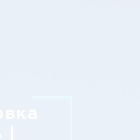
овка
 |