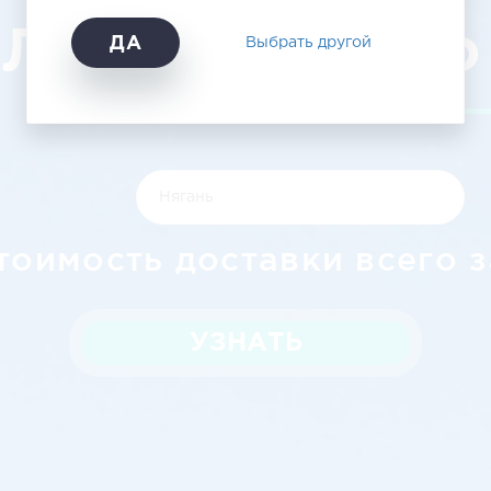
ЛогистикАвто
ДА
Выбрать другой
тоимость доставки всего з
УЗНАТЬ