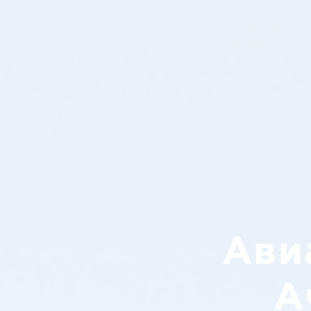
Ави
А