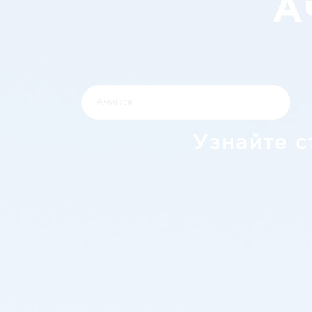
А
Узнайте с