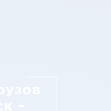
рузов
ск –