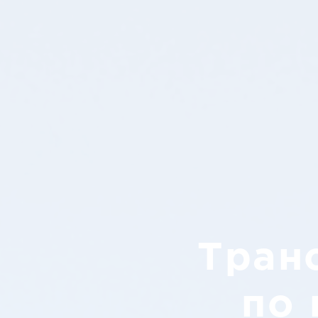
Тран
по 