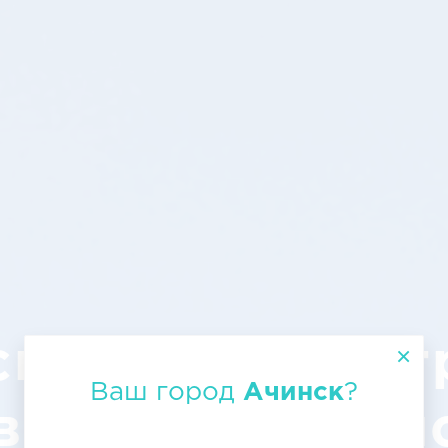
спортировка г
Ваш город
Ачинск
?
воздуху: Ачин