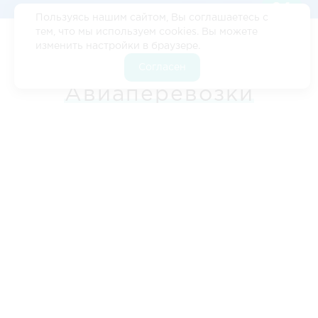
Пользуясь нашим сайтом, Вы соглашаетесь с
тем, что мы используем cookies. Вы можете
изменить настройки в браузере.
Цены
•‎
Кейсы
•‎
Расстояние Альметьевск - Череповец
•
Согласен
Расчет стоимости
•‎
Контакты
Авиаперевозки
Альметьевск -
Череповец -
Альметьевск
Компания «ЛогистикАвто» предлагает быструю и
надежную доставку грузов по России и за ее
пределами. Мы поможем вам отправить ваш груз в
самые удаленные регионы, обеспечивая высокий
уровень сервиса и оперативность.