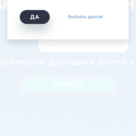
метьевска в Ч
ДА
Выбрать другой
тоимость доставки всего з
УЗНАТЬ