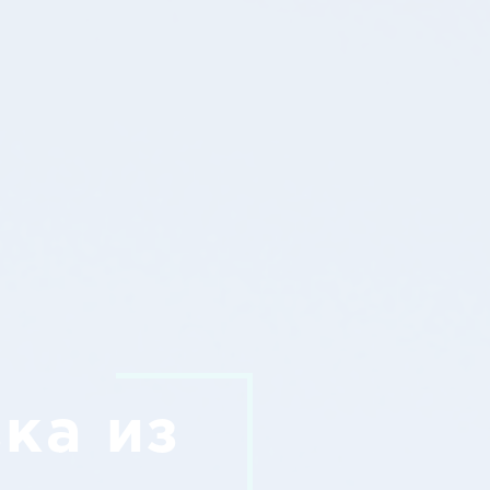
ка из