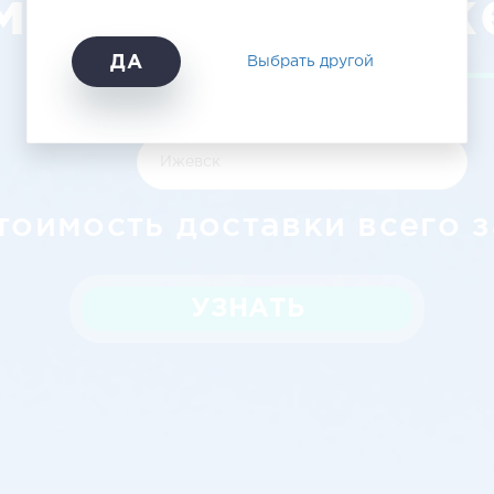
метьевск – Иж
ДА
Выбрать другой
тоимость доставки всего з
УЗНАТЬ