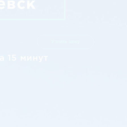
евск
Узнать цену
а 15 минут