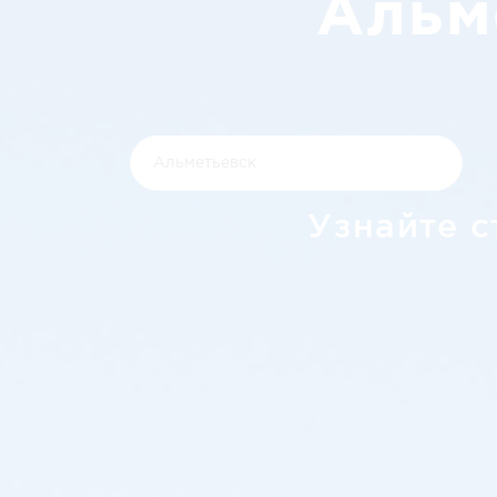
Альм
Узнайте с