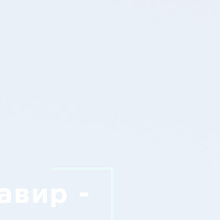
авир -