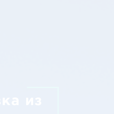
ка из