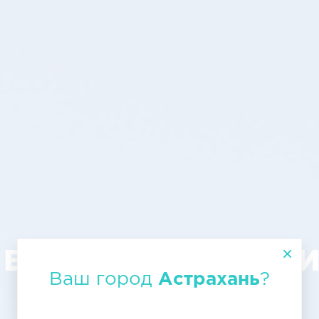
виадоставка 
Ваш город
Астрахань
?
Астрахани в