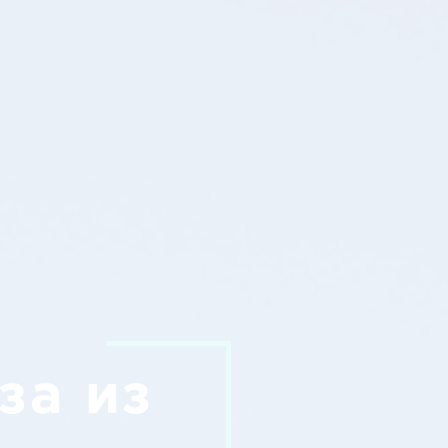
за из