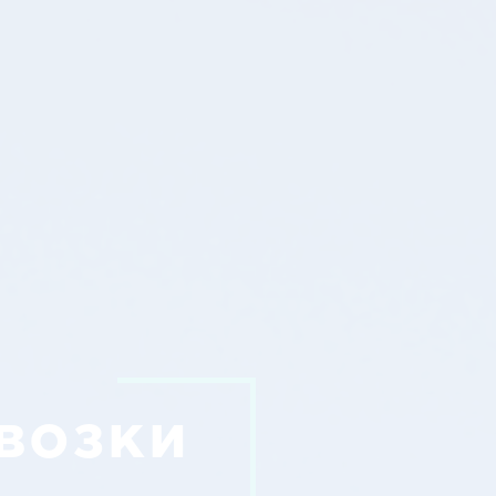
возки