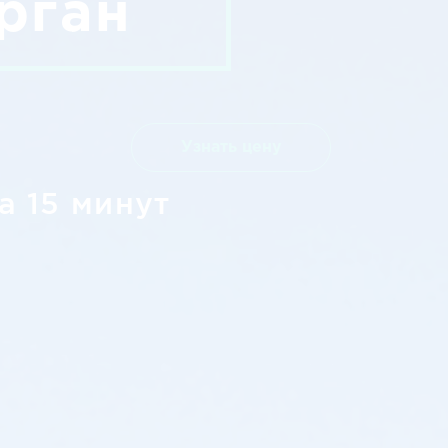
рган
Узнать цену
а 15 минут