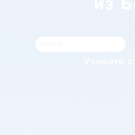
из Б
Узнайте с