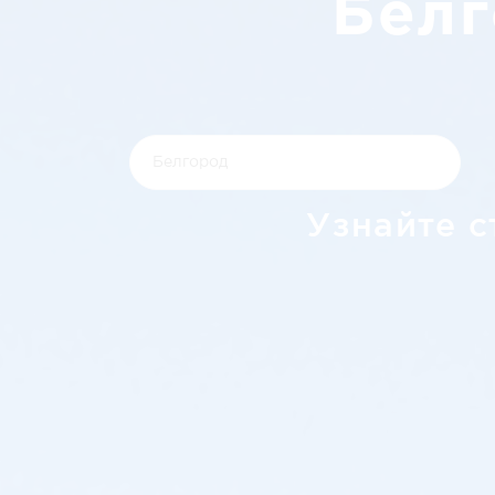
Белг
Узнайте с