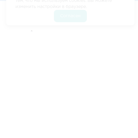
тем, что мы используем cookies. Вы можете
изменить настройки в браузере.
Согласен
Цены
•‎
Кейсы
•‎
Расстояние Белорецк - Архангельск
•
Расчет стоимости
•‎
Контакты
Авиаперевозки
Белорецк -
Архангельск -
Белорецк
Служба доставки «ЛогистикАвто» предлагает
быструю перевозку грузов для тех, кто ценит
скорость. Мы обеспечим доставку вашей отправки в
самые удаленные регионы России и за границу.
ЦЕНЫ НА АВИАПЕРЕВОЗКИ
БЕЛОРЕЦК -
АРХАНГЕЛЬСК
*