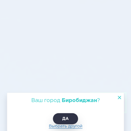
Авиатранспортировка
Ваш город
Биробиджан
?
Биробиджан – Волгоград
ДА
Выбрать другой