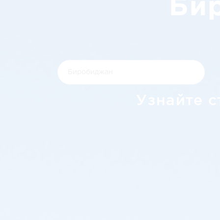
Би
Узнайте с