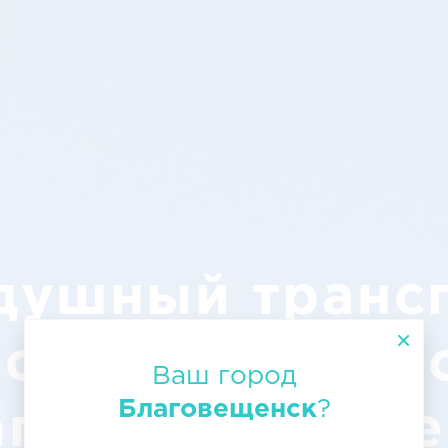
душный транс
зов авиаперев
Ваш город
Благовещенск
?
аговещенск Пе