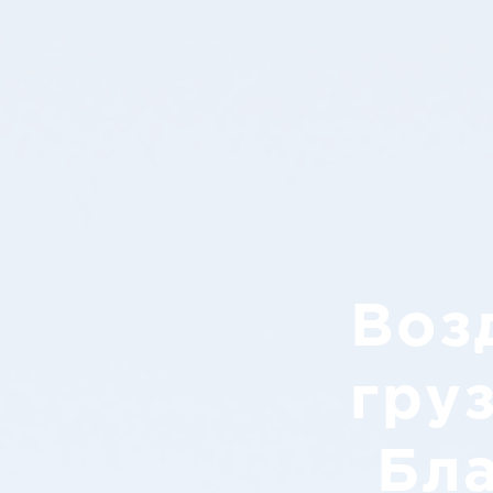
Воз
гру
Бл