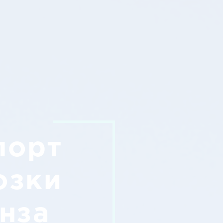
порт
озки
нза