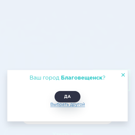
Авиагрузоперевозка
Ваш город
Благовещенск
?
Благовещенск - Владимир
ДА
Выбрать другой
Узнать цену