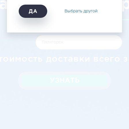
атск – Пятиго
ДА
Выбрать другой
тоимость доставки всего з
УЗНАТЬ