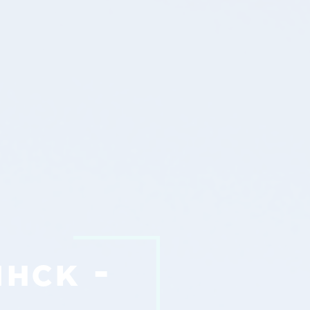
нск -