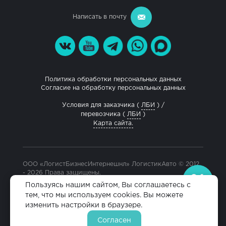
Написать в почту
Политика обработки персональных данных
Согласие на обработку персональных данных
Условия для заказчика (
ЛБИ
) /
перевозчика (
ЛБИ
)
Карта сайта.
ООО «ЛогистБизнесИнтернешнл» ЛогистикАвто © 2012
- 2026 Права защищены.
Разработка и продвижение сайта
Пользуясь нашим сайтом, Вы соглашаетесь с
тем, что мы используем cookies. Вы можете
изменить настройки в браузере.
Согласен