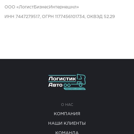
ООО «ЛогистБизнесИнтернешнл»
ИНН 7447279517, ОГРН 1177456101734, ОКВЭД 52.29
О НАС
КОМПАНИЯ
НАШИ КЛИЕНТЫ
КОМАНДА