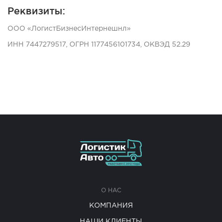
Реквизиты:
ООО «ЛогистБизнесИнтернешнл»
ИНН 7447279517, ОГРН 1177456101734, ОКВЭД 52.29
О НАС
КОМПАНИЯ
НАШИ КЛИЕНТЫ