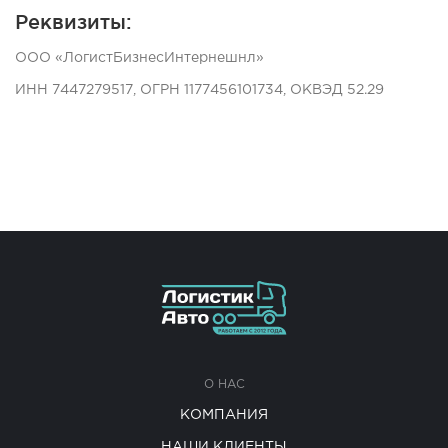
Реквизиты:
ООО «ЛогистБизнесИнтернешнл»
ИНН 7447279517, ОГРН 1177456101734, ОКВЭД 52.29
О НАС
КОМПАНИЯ
НАШИ КЛИЕНТЫ