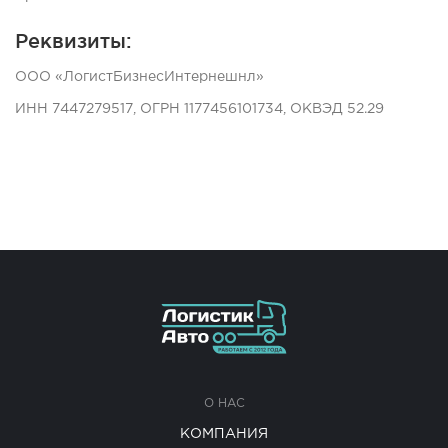
Реквизиты:
ООО «ЛогистБизнесИнтернешнл»
ИНН 7447279517, ОГРН 1177456101734, ОКВЭД 52.29
О НАС
КОМПАНИЯ