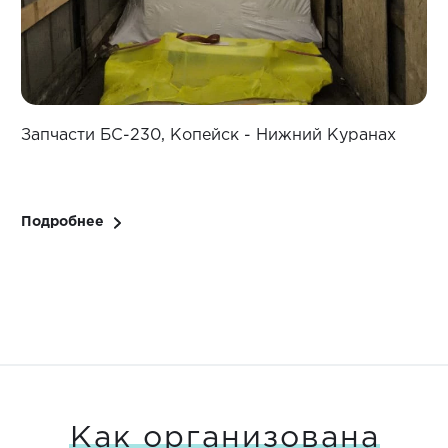
Запчасти БС-230, Копейск - Нижний Куранах
З
Подробнее
Как организована