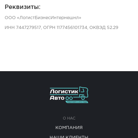
Реквизиты:
ООО «ЛогистБизнесИнтернешнл»
ИНН 7447279517, ОГРН 1177456101734, ОКВЭД 52.29
О НАС
КОМПАНИЯ
НАШИ КЛИЕНТЫ