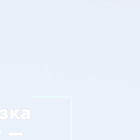
зка
г —