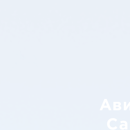
Ав
Са