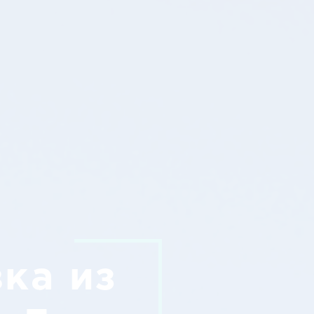
ка из