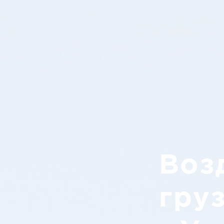
Воз
гру