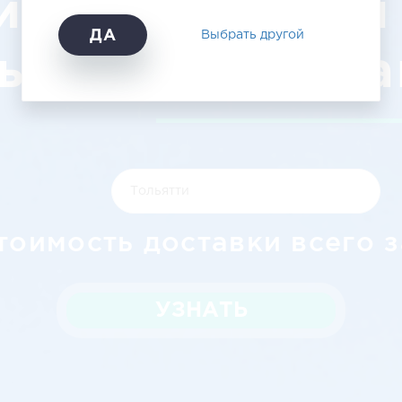
инск Тольятти
ДА
Выбрать другой
ыгодным цена
тоимость доставки всего з
УЗНАТЬ