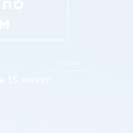
 по
м
Узнать цену
а 15 минут