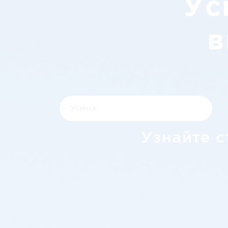
Ус
в
Узнайте с