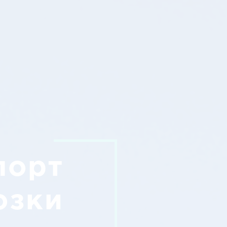
порт
озки