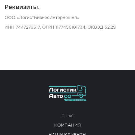
Реквизиты:
ООО «ЛогистБизнесИнтернешнл»
ИНН 7447279517, ОГРН 1177456101734, ОКВЭД 52.29
О НАС
КОМПАНИЯ