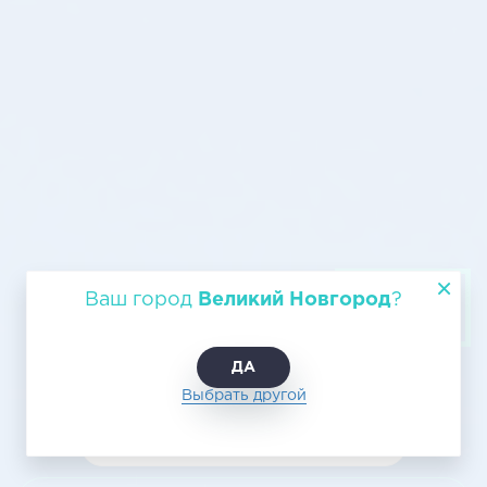
Авиаперевозки Великий
Ваш город
Великий Новгород
?
Новгород - Архангельск
ДА
Выбрать другой