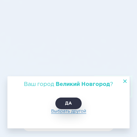
Авиаперевозки Великий
Ваш город
Великий Новгород
?
Новгород - Воронеж
ДА
Выбрать другой