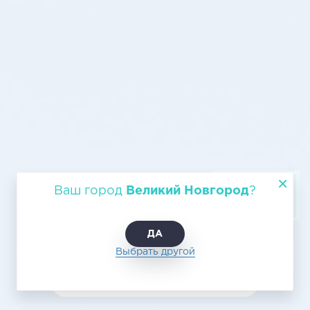
Авиаперевозки Великий
Ваш город
Великий Новгород
?
Новгород - Златоуст
ДА
Выбрать другой