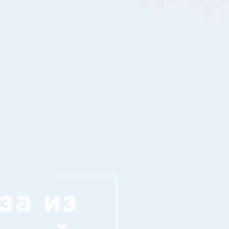
за из