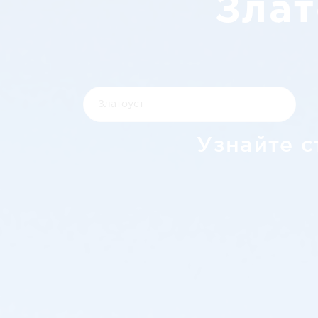
Злат
Узнайте с