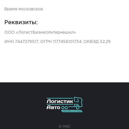
Время московское
Реквизиты:
ООО «ЛогистБизнесИнтернешнл»
ИНН 7447279517, ОГРН 1177456101734, ОКВЭД 52.29
О НАС